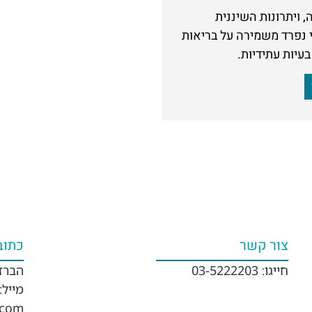
ה, ויתרונות השיננית
 נפרד משמירה על בריאות
בעיות עתידיות.
צור קשר
כתוב
חייגו: 03-5222203
הברזל 25, תל
מייל:
.com