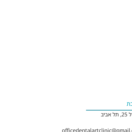
ת
 אביב
officedentalartclinic@gmail